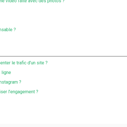
une vidéo faite avec des photos ?
nsable ?
ter le trafic d’un site ?
 ligne
instagram ?
iser l’engagement ?